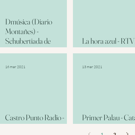
Dmúsica (Diario
Montañes) -
Schubertiada de
La hora azul - RTV
Cantabria
Arturo Dúo Vital
16 mar 2021
13 mar 2021
Castro Punto Radio -
Primer Palau - Ca
Arturo Dúo Vital
música (retransmi
1
2