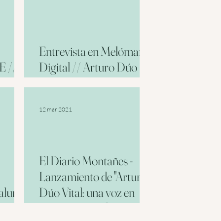
Entrevista en Melómano
E //
Digital // Arturo Dúo
Vital
12 mar 2021
El Diario Montañes -
Lanzamiento de "Arturo
talunya
Dúo Vital: una voz en
sión)
blanco y negro"