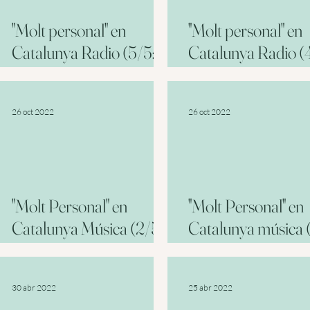
"Molt personal" en
"Molt personal" en
Catalunya Radio (5/5:
Catalunya Radio (
Budapest)
mujer en el arte)
26 oct 2022
26 oct 2022
"Molt Personal" en
"Molt Personal" en
Catalunya Música (2/5:
Catalunya música (
Arturo Dúo Vital)
Introducción)
30 abr 2022
25 abr 2022