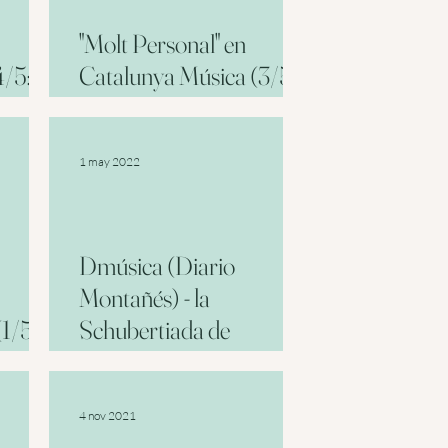
"Molt Personal" en
4/5: La
Catalunya Música (3/5:
Schubert)
1 may 2022
Dmúsica (Diario
Montañés) - la
1/5:
Schubertiada de
Cantabria
4 nov 2021