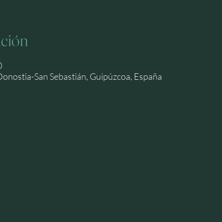
ación
0
Donostia-San Sebastián, Guipúzcoa, España