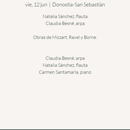
vie, 12 jun
  |  
Donostia-San Sebastián
Natalia Sánchez, flauta
Claudia Besné, arpa
Obras de Mozart, Ravel y Borne.
Claudia Besné, arpa
Natalia Sánchez, flauta
Carmen Santamaría, piano
Las entradas no están a la venta
Ver otros eventos