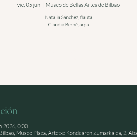
vie, 05 jun
  |  
Museo de Bellas Artes de Bilbao
Natalia Sánchez, flauta
Claudia Berné, arpa
Las entradas no están a la venta
Ver otros eventos
ación
n 2026, 0:00
 Bilbao, Museo Plaza, Artetxe Kondearen Zumarkalea, 2, Ab